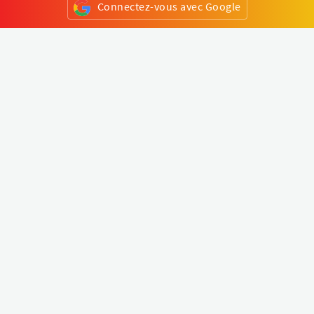
Connectez-vous avec Google
ou
S'inscrire
Klapty
Créer une visite virtuelle
Explorer le monde
Forum visite virtuelle
Créer un compte
Connectez-vous à votre compte
Concept
Comment créer une visite virtuelle
Fonctionnalités