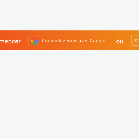
mencer
ou
Connectez-vous avec Google
S'
Divers
Liens utiles
Boutique Matériel
Statut de nos services
Engagez un Pro
Jobs
FAQ
Nous contacter
Qui sommes-nous