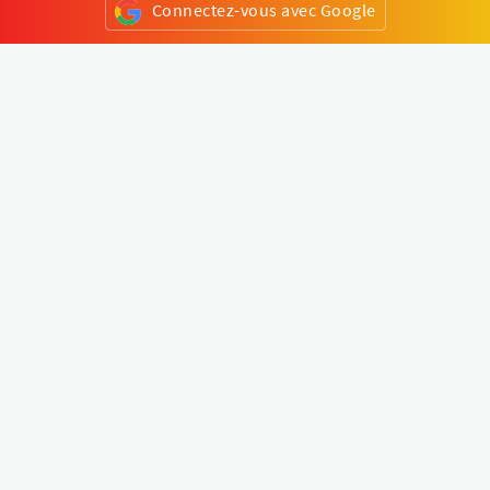
Connectez-vous avec Google
ou
S'inscrire
Klapty
Créer une visite virtuelle
Explorer le monde
Forum visite virtuelle
Créer un compte
Connectez-vous à votre compte
Concept
Comment créer une visite virtuelle
Fonctionnalités