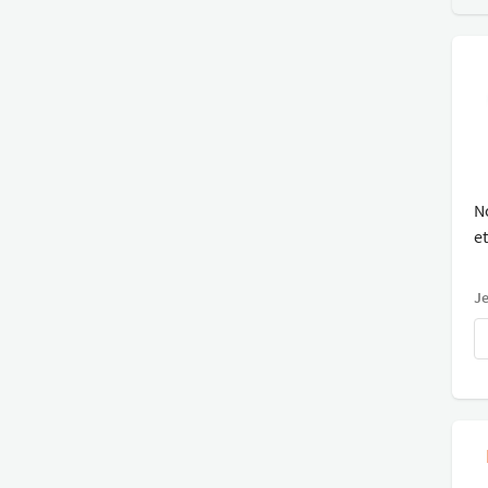
N
et
Je