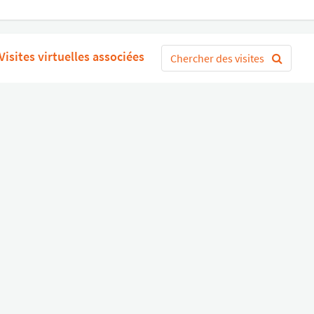
Visites virtuelles associées
Chercher des visites
mencer
ou
Connectez-vous avec Google
S'
Divers
Liens utiles
Boutique Matériel
Statut de nos services
Engagez un Pro
Jobs
FAQ
Nous contacter
Qui sommes-nous