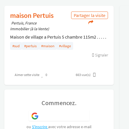
maison Pertuis
Partager la visite
Pertuis, France
Immobilier (à la Vente)
Maison de village a Pertuis 5 chambre 115m2 . . . . .
. . . . . . . . . . . . . . . . . . . . . . . . . . . . . . .
#sud
#pertuis
#maison
#village
Signaler
Aimer cette visite
0
663
vue(s)
Commencez.
S'inscrire avec Google
ou
S'inscrire
avec votre adresse e-mail