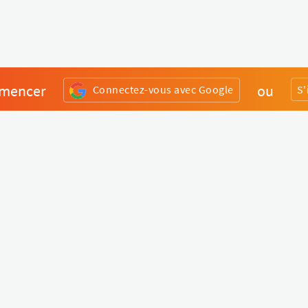
mencer
ou
Connectez-vous avec Google
S'
Divers
Liens utiles
Boutique Matériel
Statut de nos services
Engagez un Pro
Jobs
FAQ
Nous contacter
Qui sommes-nous