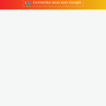
Connectez-vous avec Google
ou
S'inscrire
Klapty
Créer une visite virtuelle
Explorer le monde
Forum visite virtuelle
Créer un compte
Connectez-vous à votre compte
Concept
Comment créer une visite virtuelle
Fonctionnalités