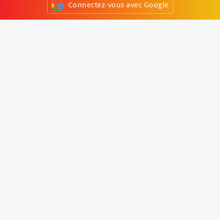
Connectez-vous avec Google
ou
S'inscrire
Klapty
Créer une visite virtuelle
Explorer le monde
Forum visite virtuelle
Créer un compte
Connectez-vous à votre compte
Concept
Comment créer une visite virtuelle
Fonctionnalités