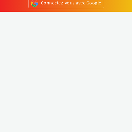
Connectez-vous avec Google
ou
S'inscrire
Klapty
Créer une visite virtuelle
Explorer le monde
Forum visite virtuelle
Créer un compte
Connectez-vous à votre compte
Concept
Comment créer une visite virtuelle
Fonctionnalités