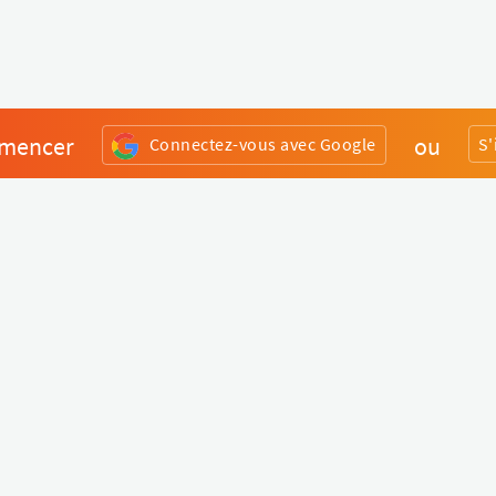
mencer
ou
Connectez-vous avec Google
S'
Divers
Liens utiles
Boutique Matériel
Statut de nos services
Engagez un Pro
Jobs
FAQ
Nous contacter
Qui sommes-nous