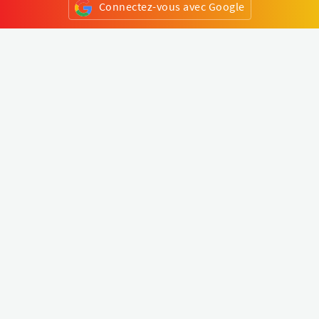
Connectez-vous avec Google
ou
S'inscrire
Klapty
Créer une visite virtuelle
Explorer le monde
Forum visite virtuelle
Créer un compte
Connectez-vous à votre compte
Concept
Comment créer une visite virtuelle
Fonctionnalités