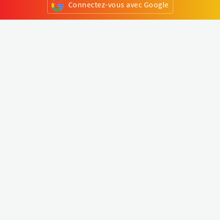
Connectez-vous avec Google
ou
S'inscrire
Klapty
Créer une visite virtuelle
Explorer le monde
Forum visite virtuelle
Créer un compte
Connectez-vous à votre compte
Concept
Comment créer une visite virtuelle
Fonctionnalités