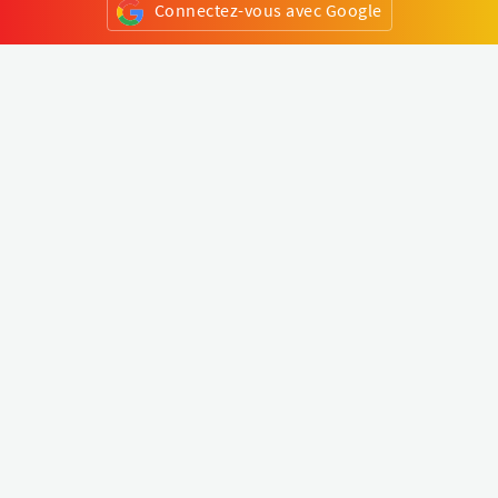
Connectez-vous avec Google
ou
S'inscrire
Klapty
Créer une visite virtuelle
Explorer le monde
Forum visite virtuelle
Créer un compte
Connectez-vous à votre compte
Concept
Comment créer une visite virtuelle
Fonctionnalités