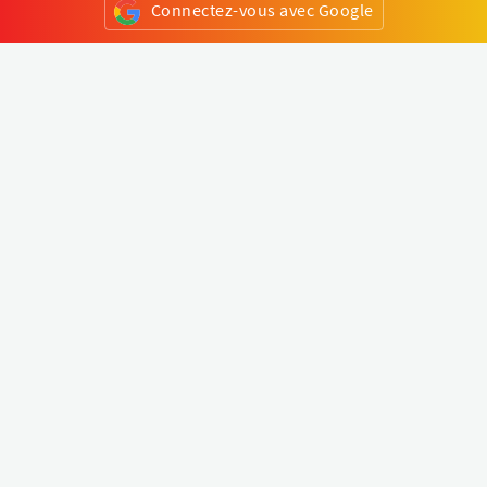
Connectez-vous avec Google
ou
S'inscrire
Klapty
Créer une visite virtuelle
Explorer le monde
Forum visite virtuelle
Créer un compte
Connectez-vous à votre compte
Concept
Comment créer une visite virtuelle
Fonctionnalités