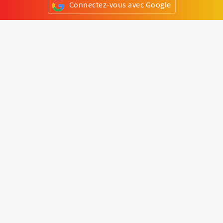
Connectez-vous avec Google
ou
S'inscrire
Klapty
Créer une visite virtuelle
Explorer le monde
Forum visite virtuelle
Créer un compte
Connectez-vous à votre compte
Concept
Comment créer une visite virtuelle
Fonctionnalités