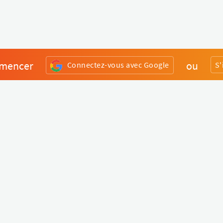
mencer
ou
Connectez-vous avec Google
S'
Divers
Liens utiles
Boutique Matériel
Statut de nos services
Engagez un Pro
Jobs
FAQ
Nous contacter
Qui sommes-nous