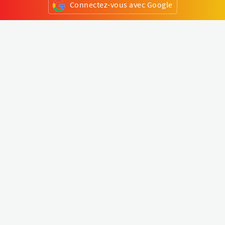
Connectez-vous avec Google
ou
S'inscrire
Klapty
Créer une visite virtuelle
Explorer le monde
Forum visite virtuelle
Créer un compte
Connectez-vous à votre compte
Concept
Comment créer une visite virtuelle
Fonctionnalités