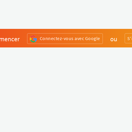
mencer
ou
Connectez-vous avec Google
S'
Divers
Liens utiles
Boutique Matériel
Statut de nos services
Engagez un Pro
Jobs
FAQ
Nous contacter
Qui sommes-nous