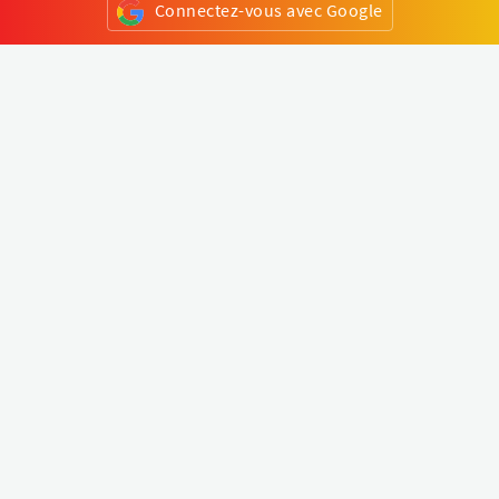
Connectez-vous avec Google
ou
S'inscrire
Klapty
Créer une visite virtuelle
Explorer le monde
Forum visite virtuelle
Créer un compte
Connectez-vous à votre compte
Concept
Comment créer une visite virtuelle
Fonctionnalités