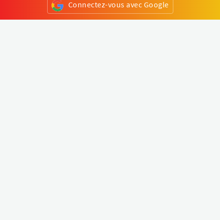
Connectez-vous avec Google
ou
S'inscrire
Klapty
Créer une visite virtuelle
Explorer le monde
Forum visite virtuelle
Créer un compte
Connectez-vous à votre compte
Concept
Comment créer une visite virtuelle
Fonctionnalités