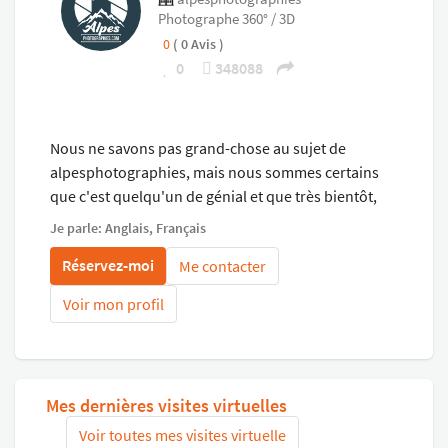
toits de 5 lits simples. Les chambres sont dotées de
Photographe 360° / 3D
rangements pouvant accueillir jusqu'à 13 personnes.
0
( 0 Avis )
Pour les amateurs de sport ou les pros de la détente
0
348088
,vous disposez d'une salle entièrement équipée ainsi
qu'un sauna et un Jacuzzi extérieur donnant sur notre
belle vallée.
Une salle de cinéma accompagnée de son ciel étoilé
Nous ne savons pas grand-chose au sujet de
animera vos soirées .
alpesphotographies, mais nous sommes certains
Le logement dispose d'un grand garage avec une borne
que c'est quelqu'un de génial et que très bientôt,
de charge et 4 places de parking privative.
son profil sera complété.
Je parle: Anglais, Français
Réservez-moi
Me contacter
Voir mon profil
Mes dernières visites virtuelles
Voir toutes mes visites virtuelle