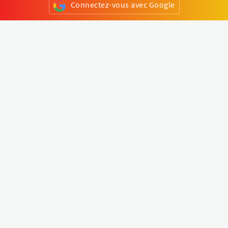
Connectez-vous avec Google
ou
S'inscrire
Klapty
Créer une visite virtuelle
Explorer le monde
Forum visite virtuelle
Créer un compte
Connectez-vous à votre compte
Concept
Comment créer une visite virtuelle
Fonctionnalités