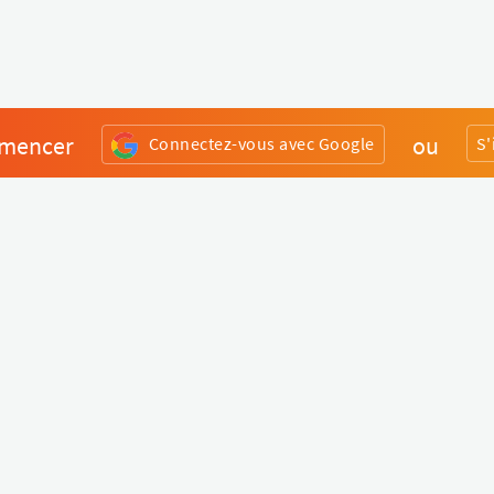
mencer
ou
Connectez-vous avec Google
S'
Divers
Liens utiles
Boutique Matériel
Statut de nos services
Engagez un Pro
Jobs
FAQ
Nous contacter
Qui sommes-nous