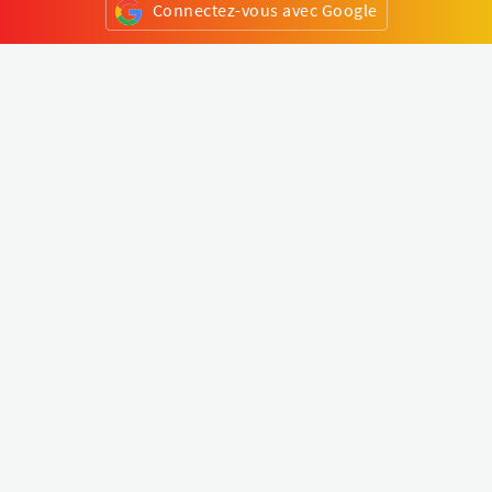
Connectez-vous avec Google
ou
S'inscrire
Klapty
Créer une visite virtuelle
Explorer le monde
Forum visite virtuelle
Créer un compte
Connectez-vous à votre compte
Concept
Comment créer une visite virtuelle
Fonctionnalités