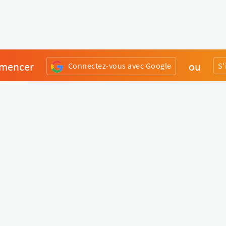
mencer
ou
Connectez-vous avec Google
S'
Divers
Liens utiles
Boutique Matériel
Statut de nos services
Engagez un Pro
Jobs
FAQ
Nous contacter
Qui sommes-nous