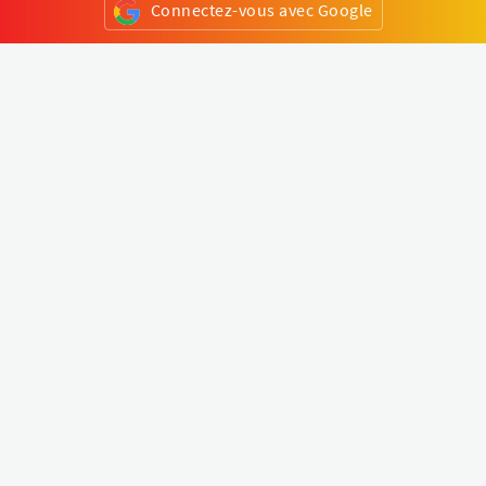
Connectez-vous avec Google
ou
S'inscrire
Klapty
Créer une visite virtuelle
Explorer le monde
Forum visite virtuelle
Créer un compte
Connectez-vous à votre compte
Concept
Comment créer une visite virtuelle
Fonctionnalités