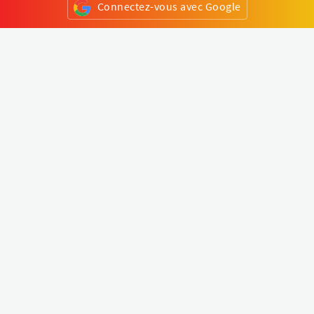
Connectez-vous avec Google
ou
S'inscrire
Klapty
Créer une visite virtuelle
Explorer le monde
Forum visite virtuelle
Créer un compte
Connectez-vous à votre compte
Concept
Comment créer une visite virtuelle
Fonctionnalités