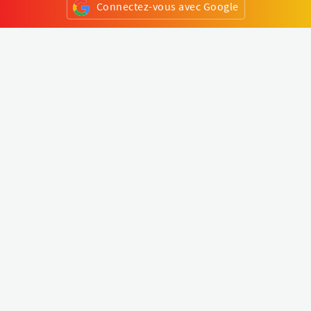
Connectez-vous avec Google
ou
S'inscrire
Klapty
Créer une visite virtuelle
Explorer le monde
Forum visite virtuelle
Créer un compte
Connectez-vous à votre compte
Concept
Comment créer une visite virtuelle
Fonctionnalités