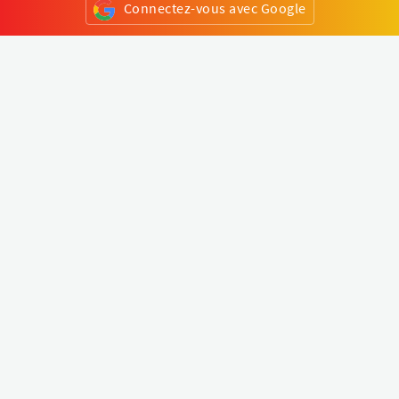
Connectez-vous avec Google
ou
S'inscrire
Klapty
Créer une visite virtuelle
Explorer le monde
Forum visite virtuelle
Créer un compte
Connectez-vous à votre compte
Concept
Comment créer une visite virtuelle
Fonctionnalités