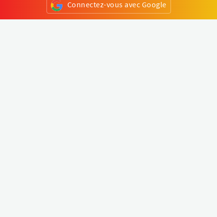
Connectez-vous avec Google
ou
S'inscrire
Klapty
Créer une visite virtuelle
Explorer le monde
Forum visite virtuelle
Créer un compte
Connectez-vous à votre compte
Concept
Comment créer une visite virtuelle
Fonctionnalités