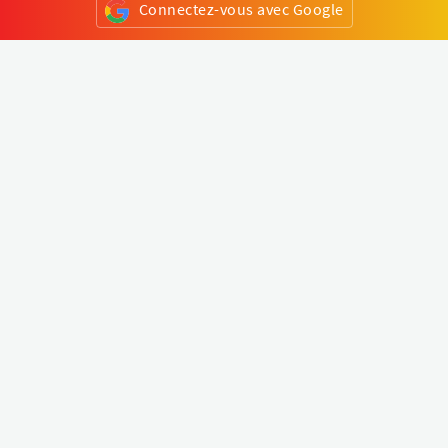
Connectez-vous avec Google
ou
S'inscrire
Klapty
Créer une visite virtuelle
Explorer le monde
Forum visite virtuelle
Créer un compte
Connectez-vous à votre compte
Concept
Comment créer une visite virtuelle
Fonctionnalités