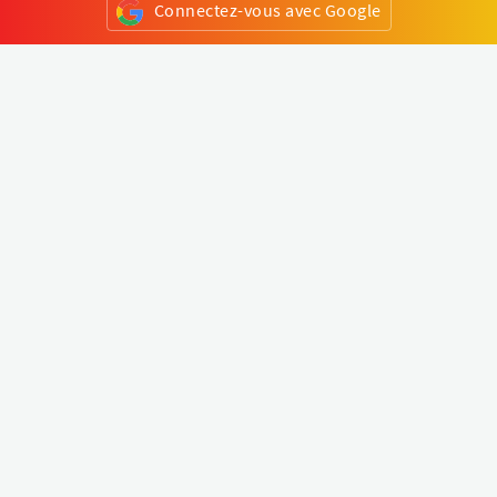
Connectez-vous avec Google
ou
S'inscrire
Klapty
Créer une visite virtuelle
Explorer le monde
Forum visite virtuelle
Créer un compte
Connectez-vous à votre compte
Concept
Comment créer une visite virtuelle
Fonctionnalités