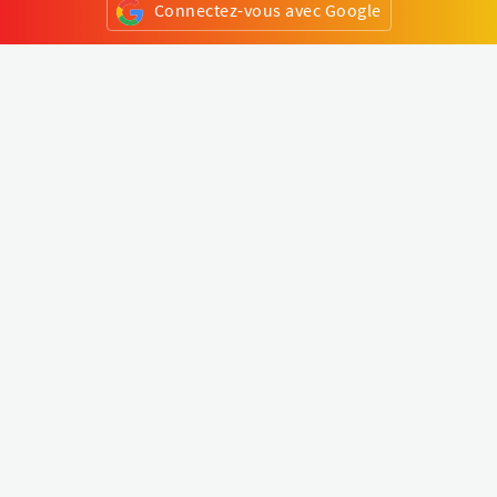
Connectez-vous avec Google
ou
S'inscrire
Klapty
Créer une visite virtuelle
Explorer le monde
Forum visite virtuelle
Créer un compte
Connectez-vous à votre compte
Concept
Comment créer une visite virtuelle
Fonctionnalités