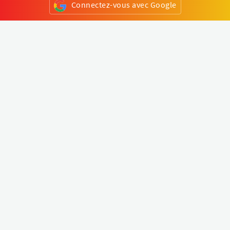
Connectez-vous avec Google
ou
S'inscrire
Klapty
Créer une visite virtuelle
Explorer le monde
Forum visite virtuelle
Créer un compte
Connectez-vous à votre compte
Concept
Comment créer une visite virtuelle
Fonctionnalités