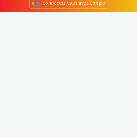
Connectez-vous avec Google
ou
S'inscrire
Klapty
Créer une visite virtuelle
Explorer le monde
Forum visite virtuelle
Créer un compte
Connectez-vous à votre compte
Concept
Comment créer une visite virtuelle
Fonctionnalités