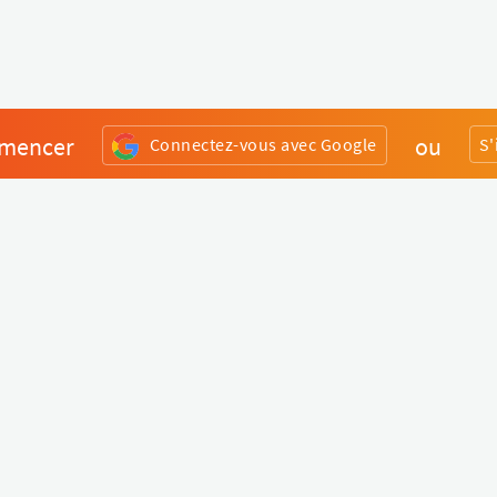
mencer
ou
Connectez-vous avec Google
S'
Divers
Liens utiles
Boutique Matériel
Statut de nos services
Engagez un Pro
Jobs
FAQ
Nous contacter
Qui sommes-nous