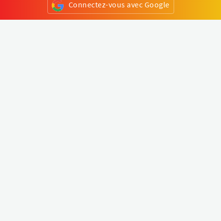
Connectez-vous avec Google
ou
S'inscrire
Klapty
Créer une visite virtuelle
Explorer le monde
Forum visite virtuelle
Créer un compte
Connectez-vous à votre compte
Concept
Comment créer une visite virtuelle
Fonctionnalités