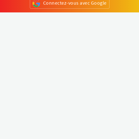
Connectez-vous avec Google
ou
S'inscrire
Klapty
Créer une visite virtuelle
Explorer le monde
Forum visite virtuelle
Créer un compte
Connectez-vous à votre compte
Concept
Comment créer une visite virtuelle
Fonctionnalités