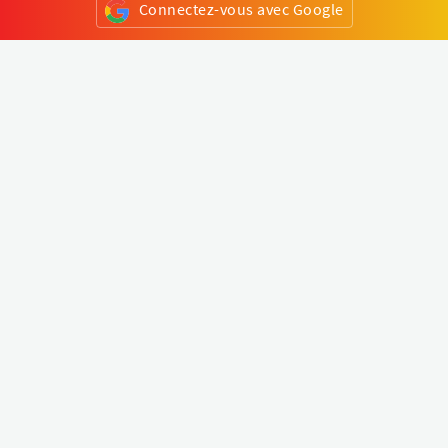
Connectez-vous avec Google
ou
S'inscrire
Klapty
Créer une visite virtuelle
Explorer le monde
Forum visite virtuelle
Créer un compte
Connectez-vous à votre compte
Concept
Comment créer une visite virtuelle
Fonctionnalités