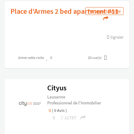
Place d'Armes 2 bed apartment #11
Partager la visite
Signaler
Aimer cette visite
0
20
vue(s)
Cityus
Lausanne
Professionnel de l'Immobilier
0
( 0 Avis )
0
11737