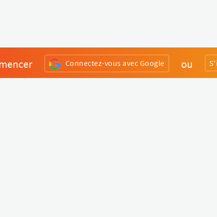
mencer
ou
Connectez-vous avec Google
S'
Divers
Liens utiles
Boutique Matériel
Statut de nos services
Engagez un Pro
Jobs
FAQ
Nous contacter
Qui sommes-nous