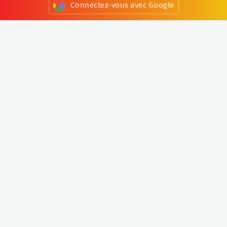
Connectez-vous avec Google
ou
S'inscrire
Klapty
Créer une visite virtuelle
Explorer le monde
Forum visite virtuelle
Créer un compte
Connectez-vous à votre compte
Concept
Comment créer une visite virtuelle
Fonctionnalités