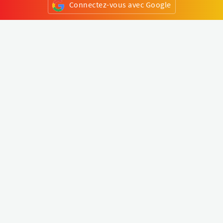
Connectez-vous avec Google
ou
S'inscrire
Klapty
Créer une visite virtuelle
Explorer le monde
Forum visite virtuelle
Créer un compte
Connectez-vous à votre compte
Concept
Comment créer une visite virtuelle
Fonctionnalités