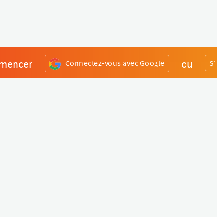
mencer
ou
Connectez-vous avec Google
S'
Divers
Liens utiles
Boutique Matériel
Statut de nos services
Engagez un Pro
Jobs
FAQ
Nous contacter
Qui sommes-nous