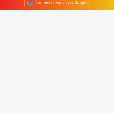
Connectez-vous avec Google
ou
S'inscrire
Klapty
Créer une visite virtuelle
Explorer le monde
Forum visite virtuelle
Créer un compte
Connectez-vous à votre compte
Concept
Comment créer une visite virtuelle
Fonctionnalités