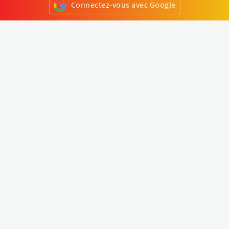
Connectez-vous avec Google
ou
S'inscrire
Klapty
Créer une visite virtuelle
Explorer le monde
Forum visite virtuelle
Créer un compte
Connectez-vous à votre compte
Concept
Comment créer une visite virtuelle
Fonctionnalités