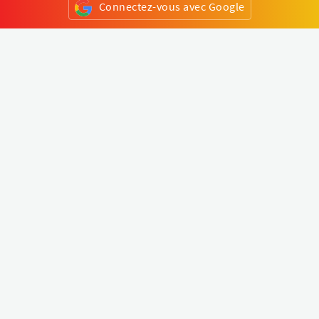
Connectez-vous avec Google
ou
S'inscrire
Klapty
Créer une visite virtuelle
Explorer le monde
Forum visite virtuelle
Créer un compte
Connectez-vous à votre compte
Concept
Comment créer une visite virtuelle
Fonctionnalités