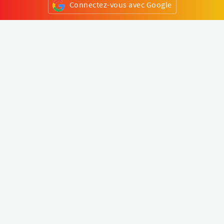
Connectez-vous avec Google
ou
S'inscrire
Klapty
Créer une visite virtuelle
Explorer le monde
Forum visite virtuelle
Créer un compte
Connectez-vous à votre compte
Concept
Comment créer une visite virtuelle
Fonctionnalités