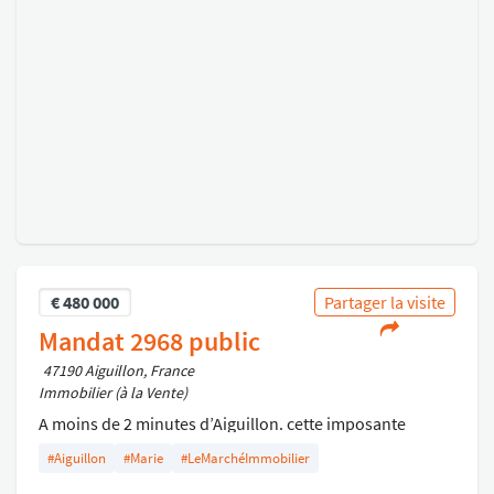
€
480 000
Partager la visite
Mandat 2968 public
47190 Aiguillon, France
Immobilier (à la Vente)
A moins de 2 minutes d’Aiguillon. cette imposante
maison se cache dans une nature luxuriante. Plusieurs
#Aiguillon
#Marie
#LeMarchéImmobilier
choix s’offrent à nous entre cette terrasse en bois