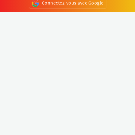
Connectez-vous avec Google
ou
S'inscrire
Klapty
Créer une visite virtuelle
Explorer le monde
Forum visite virtuelle
Créer un compte
Connectez-vous à votre compte
Concept
Comment créer une visite virtuelle
Fonctionnalités