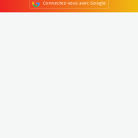
Connectez-vous avec Google
ou
S'inscrire
Klapty
Créer une visite virtuelle
Explorer le monde
Forum visite virtuelle
Créer un compte
Connectez-vous à votre compte
Concept
Comment créer une visite virtuelle
Fonctionnalités